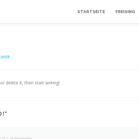
STARTSEITE
FREISING
IHER
r delete it, then start writing!
D!
“
019
ANTWORTEN