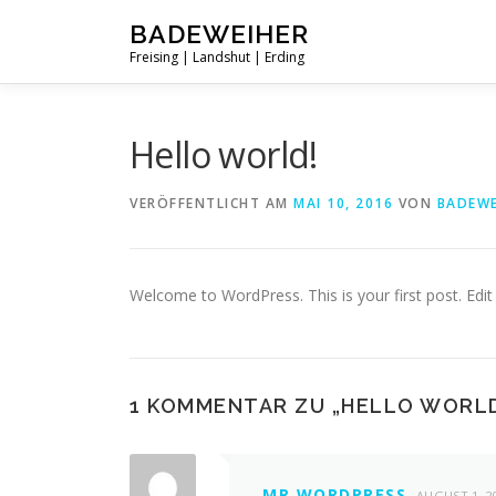
Zum
BADEWEIHER
Inhalt
Freising | Landshut | Erding
springen
Hello world!
VERÖFFENTLICHT AM
MAI 10, 2016
VON
BADEWE
Welcome to WordPress. This is your first post. Edit o
1 KOMMENTAR ZU „
HELLO WORL
MR WORDPRESS
AUGUST 1, 2